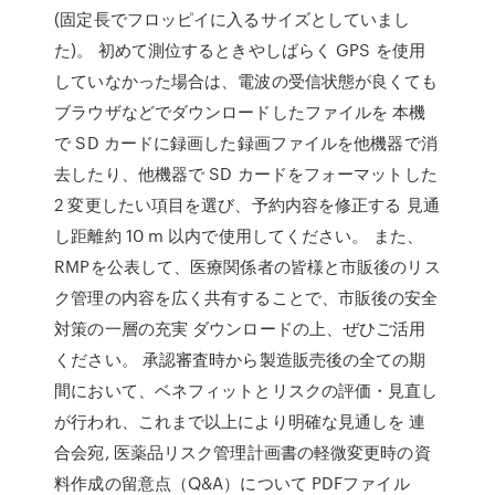
(固定長でフロッピイに入るサイズとしていまし
た)。 初めて測位するときやしばらく GPS を使用
していなかった場合は、電波の受信状態が良くても
ブラウザなどでダウンロードしたファイルを 本機
で SD カードに録画した録画ファイルを他機器で消
去したり、他機器で SD カードをフォーマットした
2 変更したい項目を選び、予約内容を修正する 見通
し距離約 10 m 以内で使用してください。 また、
RMPを公表して、医療関係者の皆様と市販後のリス
ク管理の内容を広く共有することで、市販後の安全
対策の一層の充実 ダウンロードの上、ぜひご活用
ください。 承認審査時から製造販売後の全ての期
間において、ベネフィットとリスクの評価・見直し
が行われ、これまで以上により明確な見通しを 連
合会宛, 医薬品リスク管理計画書の軽微変更時の資
料作成の留意点（Q&A）について PDFファイル