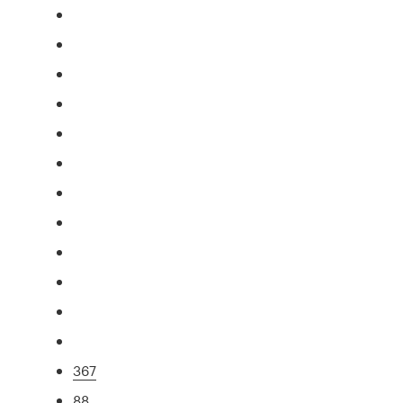
367
88