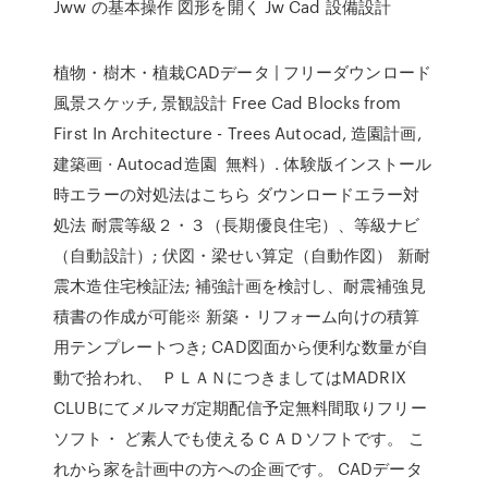
Jww の基本操作 図形を開く Jw Cad 設備設計
植物・樹木・植栽CADデータ | フリーダウンロード
風景スケッチ, 景観設計 Free Cad Blocks from
First In Architecture - Trees Autocad, 造園計画,
建築画 · Autocad造園 無料）. 体験版インストール
時エラーの対処法はこちら ダウンロードエラー対
処法 耐震等級２・３（長期優良住宅）、等級ナビ
（自動設計）; 伏図・梁せい算定（自動作図） 新耐
震木造住宅検証法; 補強計画を検討し、耐震補強見
積書の作成が可能※ 新築・リフォーム向けの積算
用テンプレートつき; CAD図面から便利な数量が自
動で拾われ、 ＰＬＡＮにつきましてはMADRIX
CLUBにてメルマガ定期配信予定無料間取りフリー
ソフト・ ど素人でも使えるＣＡＤソフトです。 こ
れから家を計画中の方への企画です。 CADデータ