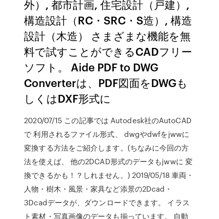
外）, 都市計画, 住宅設計（戸建）,
構造設計（RC・SRC・S造）, 構造
設計（木造） さまざまな機能を無
料で試すことができるCADフリー
ソフト。 Aide PDF to DWG
Converterは、PDF図面をDWGも
しくはDXF形式に
2020/07/15 この記事では Autodesk社のAutoCAD
で 利用されるファイル形式、 dwgやdwfをjwwに
変換する方法をご紹介します。(ちなみに今回の方
法を使えば、 他の2DCAD形式のデータもjwwに 変
換できるかも！？しれません。) 2019/05/18 車両・
人物・樹木・風景・家具など添景の2Dcad・
3Dcadデータが、ダウンロードできます。 イラス
ト素材・写真画像のデータも揃っています。 自動