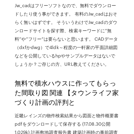
Jw_cadはフリーソフトなので、無料でダウンロー
ドしたり使う事ができます。 有料のJw_cadはおそ
らく無いはずです。 そういうわけでJw_cadのダウ
ンロードサイトを探す際、検索キーワードに”無
料”や”フリー”は要らないと思います。 CADデータ
（dxfかdwg）で4ldk～程度の一軒家の平面詳細図
などを公開しているhpやサンプルデータはないで
しょうか？ご存じの方、URL教えてください。
無料で積水ハウスに作ってもらっ
た間取り図 関連 【タウンライフ家
づくり計画の評判と
近畿レインズの物件検索結果から図面と物件概要書
pdfをダウンロードして保存する (17.08.30公開
1,029k) 計画敷地調査報告書 建築計画時の事前調査