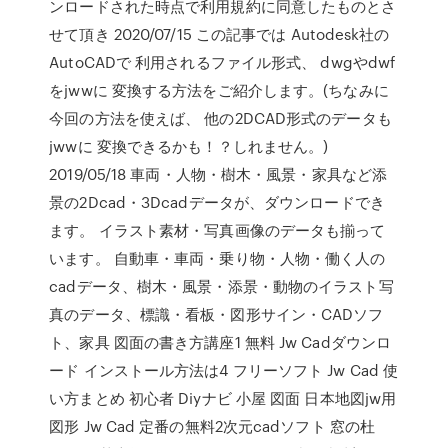
ンロードされた時点で利用規約に同意したものとさ
せて頂き 2020/07/15 この記事では Autodesk社の
AutoCADで 利用されるファイル形式、 dwgやdwf
をjwwに 変換する方法をご紹介します。(ちなみに
今回の方法を使えば、 他の2DCAD形式のデータも
jwwに 変換できるかも！？しれません。)
2019/05/18 車両・人物・樹木・風景・家具など添
景の2Dcad・3Dcadデータが、ダウンロードでき
ます。 イラスト素材・写真画像のデータも揃って
います。 自動車・車両・乗り物・人物・働く人の
cadデータ、樹木・風景・添景・動物のイラスト写
真のデータ、標識・看板・図形サイン・CADソフ
ト、家具 図面の書き方講座1 無料 Jw Cadダウンロ
ード インストール方法は4 フリーソフト Jw Cad 使
い方まとめ 初心者 Diyナビ 小屋 図面 日本地図jw用
図形 Jw Cad 定番の無料2次元cadソフト 窓の杜