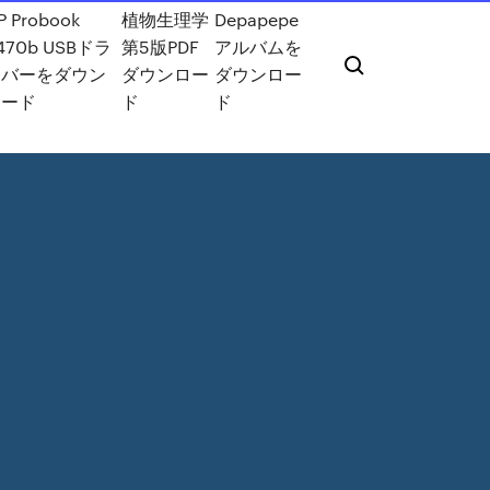
P Probook
植物生理学
Depapepe
470b USBドラ
第5版PDF
アルバムを
イバーをダウン
ダウンロー
ダウンロー
ロード
ド
ド