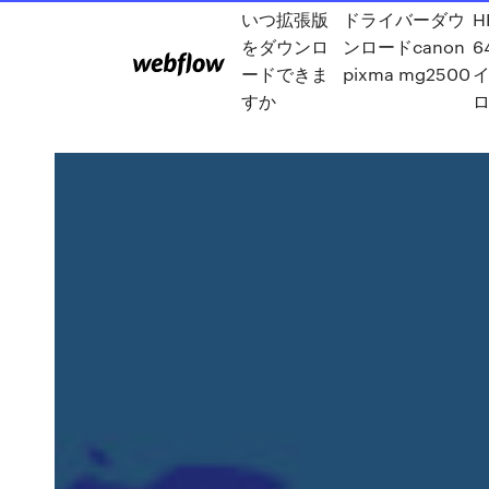
いつ拡張版
ドライバーダウ
H
をダウンロ
ンロードcanon
6
ードできま
pixma mg2500
すか