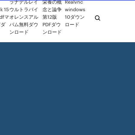
ラナデルレイ
栄養の概
Realvnc
k 15
ウルトラバイ
念と論争
windows
8dfマ
オレンスアル
第12版
10ダウン
Fダ
バム無料ダウ
PDFダウ
ロード
ンロード
ンロード